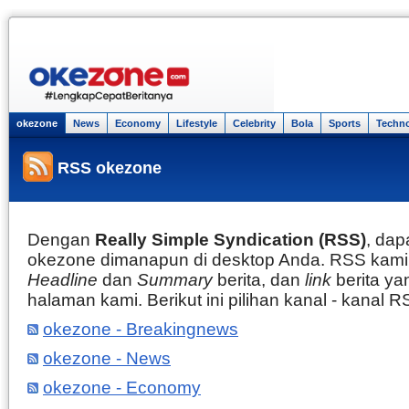
okezone
News
Economy
Lifestyle
Celebrity
Bola
Sports
Techn
RSS okezone
Dengan
Really Simple Syndication (RSS)
, dap
okezone dimanapun di desktop Anda. RSS kam
Headline
dan
Summary
berita, dan
link
berita y
halaman kami. Berikut ini pilihan kanal - kanal 
okezone - Breakingnews
okezone - News
okezone - Economy