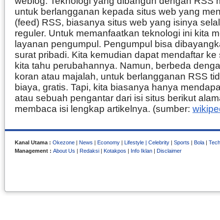
weblog. Teknologi yang dibangun dengan RSS m
untuk berlangganan kepada situs web yang m
(feed) RSS, biasanya situs web yang isinya selal
reguler. Untuk memanfaatkan teknologi ini kita
layanan pengumpul. Pengumpul bisa dibayangk
surat pribadi. Kita kemudian dapat mendaftar ke 
kita tahu perubahannya. Namun, berbeda deng
koran atau majalah, untuk berlangganan RSS tid
biaya, gratis. Tapi, kita biasanya hanya mendapa
atau sebuah pengantar dari isi situs berikut alama
membaca isi lengkap artikelnya. (sumber:
wikipe
Kanal Utama :
Okezone
|
News
|
Economy
|
Lifestyle |
Celebrity
|
Sports
|
Bola
|
Tec
Management :
About Us
|
Redaksi
|
Kotakpos
|
Info Iklan
|
Disclaimer